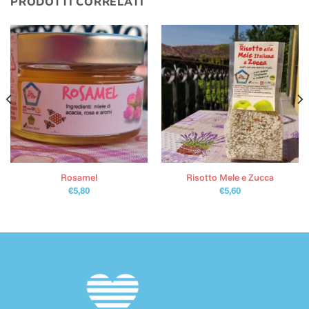
PRODOTTI CORRELATI
Rosamel
Risotto Mele e Zucca
€
5,80
€
5,60