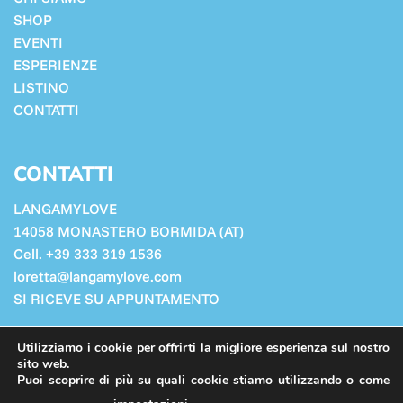
SHOP
EVENTI
ESPERIENZE
LISTINO
CONTATTI
CONTATTI
LANGAMYLOVE
14058 MONASTERO BORMIDA (AT)
Cell. +39 333 319 1536
loretta@langamylove.com
SI RICEVE SU APPUNTAMENTO
Cookie Policy
Utilizziamo i cookie per offrirti la migliore esperienza sul nostro
Privacy Policy
sito web.
Puoi scoprire di più su quali cookie stiamo utilizzando o come