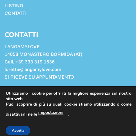
LISTINO
CONTATTI
CONTATTI
LANGAMYLOVE
14058 MONASTERO BORMIDA (AT)
Cell. +39 333 319 1536
loretta@langamylove.com
SI RICEVE SU APPUNTAMENTO
Cookie Policy
Utilizziamo i cookie per offrirti la migliore esperienza sul nostro
Privacy Policy
sito web.
Puoi scoprire di più su quali cookie stiamo utilizzando o come
impostazioni
disattivarli nelle
.
PRIVACY POLICY
COOKIE POLICY
ADMIN
Accetta
Copyright 2026 ©
Langamylove
- P.iva 02597930060