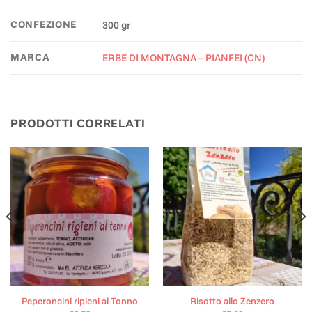
CONFEZIONE
300 gr
MARCA
ERBE DI MONTAGNA – PIANFEI (CN)
PRODOTTI CORRELATI
Peperoncini ripieni al Tonno
Risotto allo Zenzero