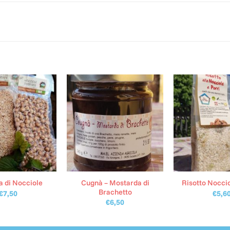
Cugnà – Mostarda di
a di Nocciole
Risotto Noccio
Brachetto
€
7,50
€
5,6
€
6,50