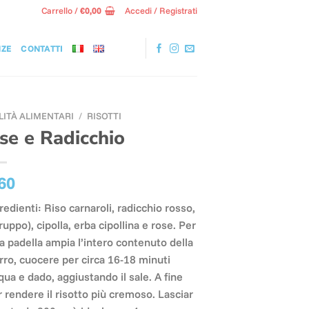
Carrello /
€
0,00
Accedi / Registrati
NZE
CONTATTI
LITÀ ALIMENTARI
/
RISOTTI
ose e Radicchio
60
redienti: Riso carnaroli, radicchio rosso,
ruppo), cipolla, erba cipollina e rose. Per
a padella ampia l’intero contenuto della
urro, cuocere per circa 16-18 minuti
 e dado, aggiustando il sale. A fine
 rendere il risotto più cremoso. Lasciar