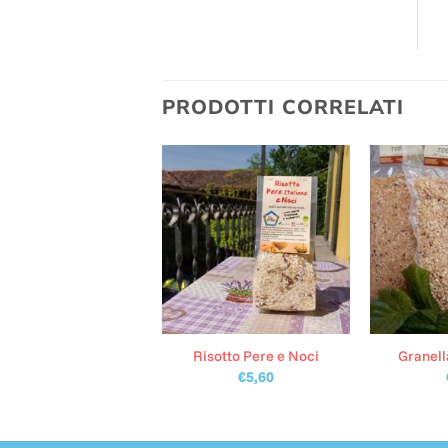
PRODOTTI CORRELATI
Tisana ai Fiori
Risotto Pere e Noci
Granell
€
4,70
€
5,60