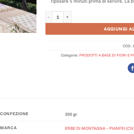
riposare 5 minuti prima di servire. La 
Risotto alle Rose e Radicchio quantità
AGGIUNGI A
COD:
Categorie:
PRODOTTI A BASE DI FIORI E F
CONFEZIONE
300 gr
MARCA
ERBE DI MONTAGNA – PIANFEI (CN