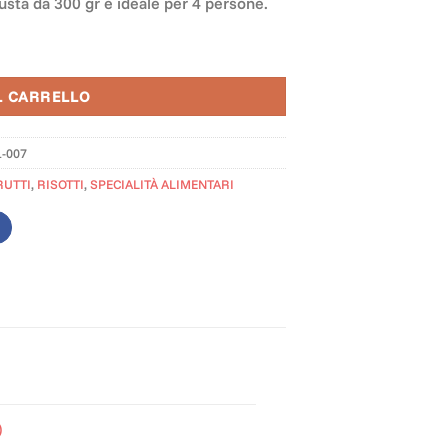
busta da 300 gr è ideale per 4 persone.
L CARRELLO
1-007
RUTTI
,
RISOTTI
,
SPECIALITÀ ALIMENTARI
)