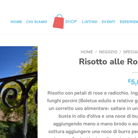
HOME
CHI SIAMO
LISTINO
EVENTI
ESPERIE
HOME
/
NEGOZIO
/
SPECIA
Risotto alle R
€
5,
Risotto con petali di rose e radicchio. Ing
funghi porcini (Boletus edulis e relativo g
un corretto uso alimentare: saltare in un
busta in olio d’oliva e una noce di b
aggiungendo mano a mano brodo o acqua
cottura aggiungere una noce di burro per