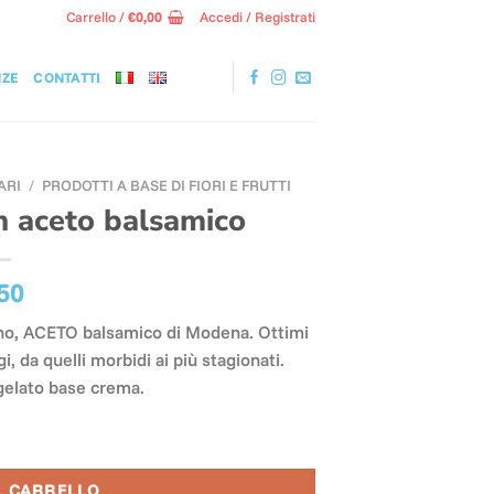
Carrello /
€
0,00
Accedi / Registrati
NZE
CONTATTI
ARI
/
PRODOTTI A BASE DI FIORI E FRUTTI
in aceto balsamico
50
vino, ACETO balsamico di Modena. Ottimi
i, da quelli morbidi ai più stagionati.
gelato base crema.
à
L CARRELLO