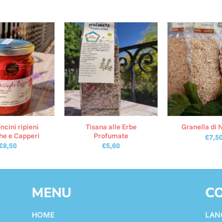
cini ripieni
Tisana alle Erbe
Granella di 
he e Capperi
Profumate
€
7,5
€
8,50
€
5,60
MENU
CO
HOME
LAN