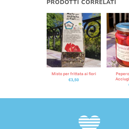
PRODOTTI CORRELATI
Peperon
fettura al Sambuco
Misto per frittata ai fiori
Acciug
€
4,00
€
3,50