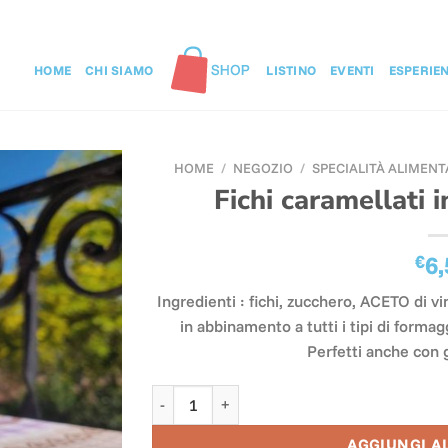
HOME
CHI SIAMO
LISTINO
EVENTI
ESPERIE
HOME
/
NEGOZIO
/
SPECIALITÀ ALIMENT
Fichi caramellati 
€
6,
Ingredienti : fichi, zucchero, ACETO di 
in abbinamento a tutti i tipi di formagg
Perfetti anche con 
Fichi caramellati in aceto balsamico quantit
AGGIUNGI A