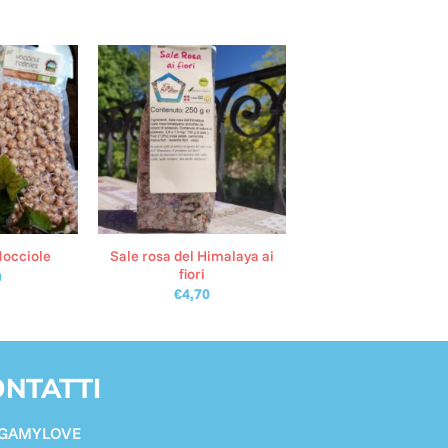
Sale rosa del Himalaya ai
Nocciole
fiori
0
€
4,70
NTATTI
GAMYLOVE