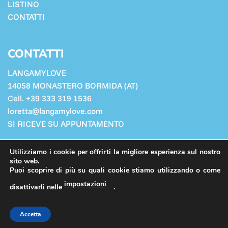
LISTINO
CONTATTI
CONTATTI
LANGAMYLOVE
14058 MONASTERO BORMIDA (AT)
Cell. +39 333 319 1536
loretta@langamylove.com
SI RICEVE SU APPUNTAMENTO
Cookie Policy
Utilizziamo i cookie per offrirti la migliore esperienza sul nostro
Privacy Policy
sito web.
Puoi scoprire di più su quali cookie stiamo utilizzando o come
impostazioni
disattivarli nelle
.
PRIVACY POLICY
COOKIE POLICY
ADMIN
Accetta
Copyright 2026 ©
Langamylove
- P.iva 02597930060