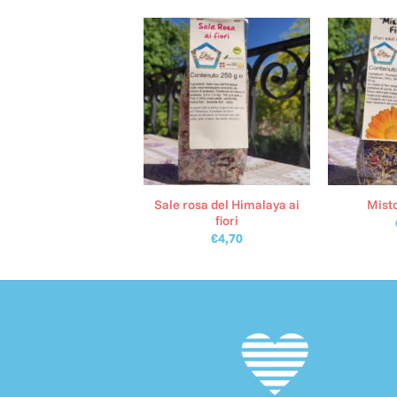
Sale rosa del Himalaya ai
nfettura alla Rosa
Misto
fiori
€
4,00
€
4,70