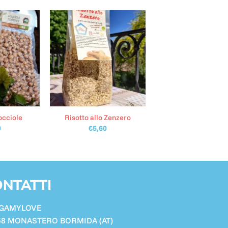
occiole
Risotto allo Zenzero
0
€
5,60
NTATTI
GAMYLOVE
58 MONASTERO BORMIDA (AT)