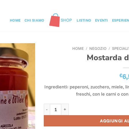
HOME
CHI SIAMO
LISTINO
EVENTI
ESPERIE
HOME
/
NEGOZIO
/
SPECIALI
Mostarda d
€
6,
Ingredienti: peperoni, zucchero, miele, 
freschi, con le carni o c
Mostarda di Peperone quantità
AGGIUNGI A