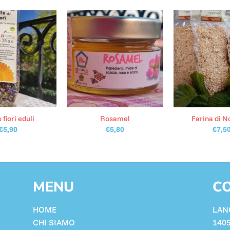
 fiori eduli
Rosamel
Farina di N
€
5,90
€
5,80
€
7,5
MENU
CO
HOME
LAN
CHI SIAMO
140