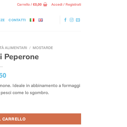
Carrello /
€
0,00
Accedi / Registrati
NZE
CONTATTI
TÀ ALIMENTARI
/
MOSTARDE
i Peperone
50
limone. Ideale in abbinamento a formaggi
on pesci come lo sgombro.
L CARRELLO