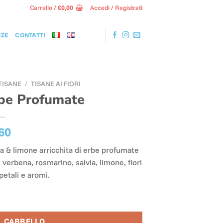
Carrello /
€
0,00
Accedi / Registrati
NZE
CONTATTI
 TISANE
/
TISANE AI FIORI
rbe Profumate
60
via & limone arricchita di erbe profumate
 verbena, rosmarino, salvia, limone, fiori
petali e aromi.
L CARRELLO