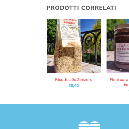
PRODOTTI CORRELATI
Fichi cara
Misto fiori eduli
Risotto allo Zenzero
ba
€
5,90
€
5,60