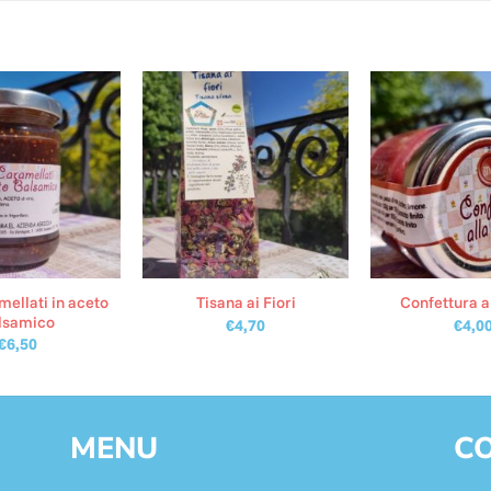
mellati in aceto
Tisana ai Fiori
Confettura a
lsamico
€
4,70
€
4,0
€
6,50
MENU
CO