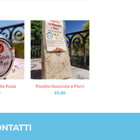
lla Rosa
Risotto Nocciole e Porri
0
€
5,60
NTATTI