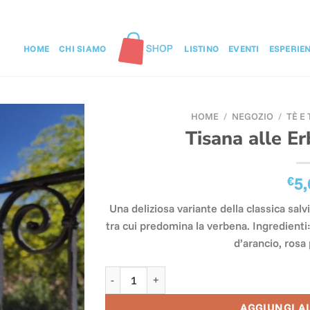
HOME
CHI SIAMO
LISTINO
EVENTI
ESPERIE
HOME
/
NEGOZIO
/
TÈ E
Tisana alle E
€
5,
Una deliziosa variante della classica sal
tra cui predomina la verbena. Ingredienti:
d’arancio, rosa 
Tisana alle Erbe Profumate quantità
AGGIUNGI A