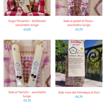
Sugo Piccante – liofilizzato
Sale ai petali di Rosa –
sacchetto lungo
sacchetto lungo
€
3,50
€
3,70
Sale al Tartufo – sacchetto
Sale rosa del Himalaya ai fiori
lungo
€
4,70
€
3,70