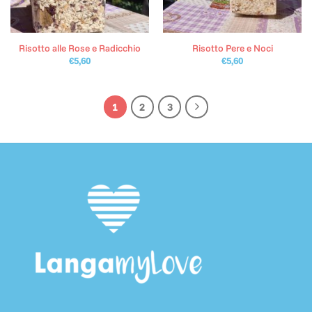
Risotto alle Rose e Radicchio
Risotto Pere e Noci
€
5,60
€
5,60
1
2
3