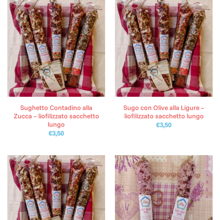
Sughetto Contadino alla
Sugo con Olive alla Ligure –
Zucca – liofilizzato sacchetto
liofilizzato sacchetto lungo
lungo
€
3,50
€
3,50