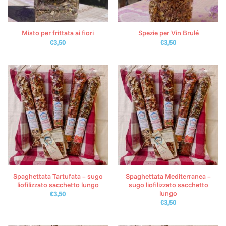
Misto per frittata ai fiori
Spezie per Vin Brulé
€
3,50
€
3,50
Spaghettata Tartufata – sugo
Spaghettata Mediterranea –
liofilizzato sacchetto lungo
sugo liofilizzato sacchetto
lungo
€
3,50
€
3,50