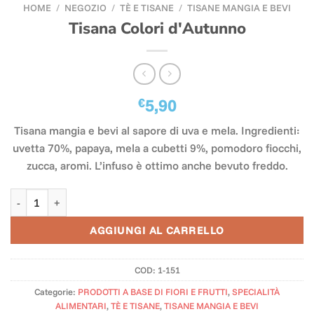
HOME
/
NEGOZIO
/
TÈ E TISANE
/
TISANE MANGIA E BEVI
Tisana Colori d'Autunno
€
5,90
Tisana mangia e bevi al sapore di uva e mela. Ingredienti:
uvetta 70%, papaya, mela a cubetti 9%, pomodoro fiocchi,
zucca, aromi. L’infuso è ottimo anche bevuto freddo.
Tisana Colori d'Autunno quantità
AGGIUNGI AL CARRELLO
COD:
1-151
Categorie:
PRODOTTI A BASE DI FIORI E FRUTTI
,
SPECIALITÀ
ALIMENTARI
,
TÈ E TISANE
,
TISANE MANGIA E BEVI