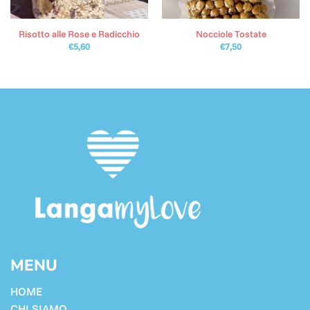
Risotto alle Rose e Radicchio
Nocciole Tostate
€
5,60
€
7,50
MENU
HOME
CHI SIAMO