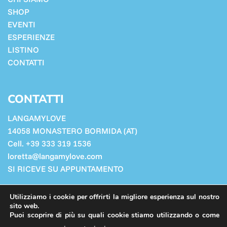
SHOP
EVENTI
ESPERIENZE
LISTINO
CONTATTI
CONTATTI
LANGAMYLOVE
14058 MONASTERO BORMIDA (AT)
Cell. +39 333 319 1536
loretta@langamylove.com
SI RICEVE SU APPUNTAMENTO
Cookie Policy
Utilizziamo i cookie per offrirti la migliore esperienza sul nostro
Privacy Policy
sito web.
Puoi scoprire di più su quali cookie stiamo utilizzando o come