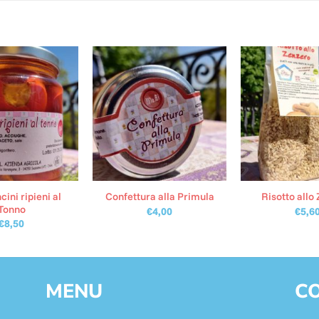
ini ripieni al
Confettura alla Primula
Risotto allo
Tonno
€
4,00
€
5,6
€
8,50
MENU
CO