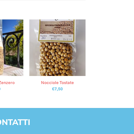
 Zenzero
Nocciole Tostate
0
€
7,50
NTATTI