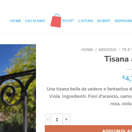
HOME
CHI SIAMO
LISTINO
EVENTI
ESPERIE
HOME
/
NEGOZIO
/
TÈ E
Tisana 
€
4,
Una tisana bella da vedere e fantastica d
Viola. Ingredienti: Fiori d’arancio, camom
rosa, viol
Tisana ai Fiori quantità
AGGIUNGI A