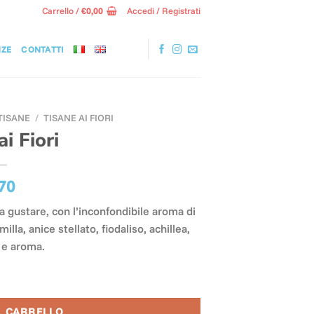
Carrello /
€
0,00
Accedi / Registrati
NZE
CONTATTI
 TISANE
/
TISANE AI FIORI
ai Fiori
70
a gustare, con l’inconfondibile aroma di
illa, anice stellato, fiodaliso, achillea,
a e aroma.
L CARRELLO