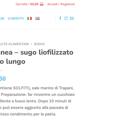
Carrello /
€
0,00
Accedi / Registrati
NZE
CONTATTI
ALITÀ ALIMENTARI
/
SUGHI
ea – sugo liofilizzato
to lungo
50
ontiene SOLFITI), sale marino di Trapani,
reparazione: far rinvenire un cucchiaio
llente a fuoco lento. Dopo 10 minuti di
to può essere aggiunto alla passata di
toso condimento per la pasta.