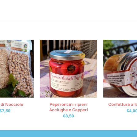
Peperoncini ripieni
 di Nocciole
Confettura al
Acciughe e Capperi
€
7,50
€
4,0
€
8,50