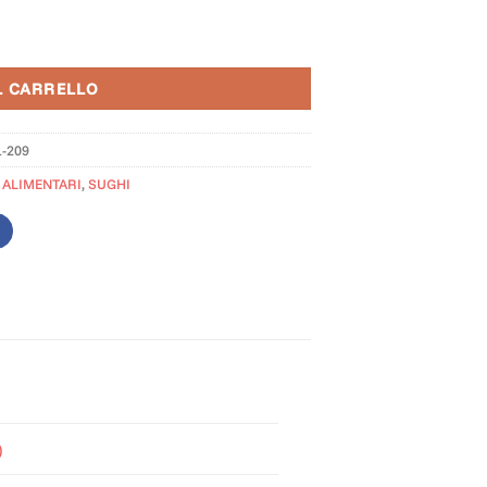
 sacchetto lungo quantità
L CARRELLO
1-209
 ALIMENTARI
,
SUGHI
)