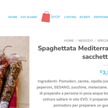
HOME
CHI SIAMO
LISTINO
EVENTI
ESPERIE
HOME
/
NEGOZIO
/
SPECI
Spaghettata Mediterran
sacchet
€
3,
Ingredienti: Pomodori, carote, cipolla (c
peperoni, SEDANO, zucchine, melanzane. P
di preparato a persona in poca acqua bo
cottura saltare in olio EVO. Il prepara
pomodoro per preparare un gus