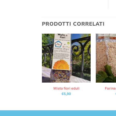
PRODOTTI CORRELATI
tto Funghi e Tartufo
Misto fiori eduli
Farina
€
5,60
€
5,90