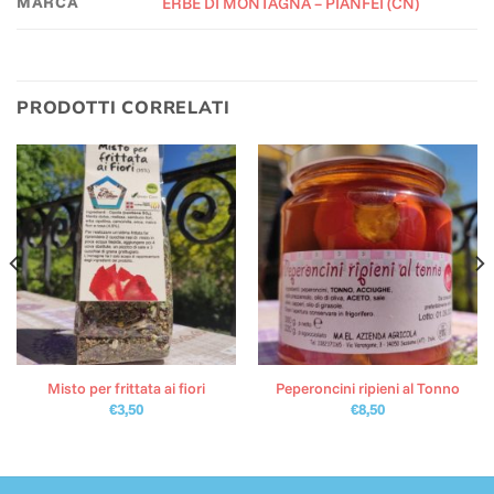
MARCA
ERBE DI MONTAGNA – PIANFEI (CN)
PRODOTTI CORRELATI
Misto per frittata ai fiori
Peperoncini ripieni al Tonno
€
3,50
€
8,50