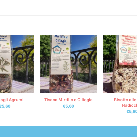
Risotto alle
 agli Agrumi
Tisana Mirtillo e Ciliegia
Radicc
€
5,60
€
5,60
€
5,6