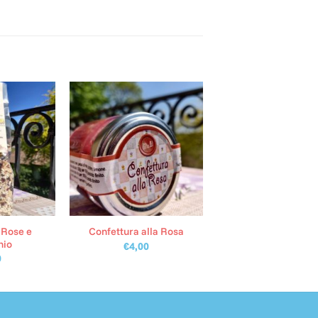
 Rose e
Confettura alla Rosa
hio
€
4,00
0