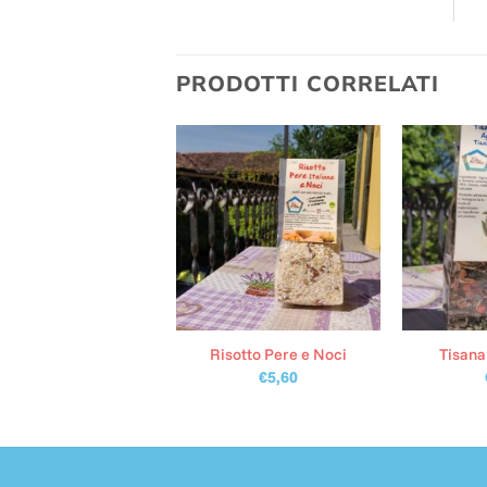
PRODOTTI CORRELATI
fettura al Sambuco
Risotto Pere e Noci
Tisana
€
4,00
€
5,60