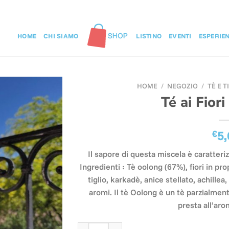
HOME
CHI SIAMO
LISTINO
EVENTI
ESPERIE
HOME
/
NEGOZIO
/
TÈ E 
Té ai Fior
€
5,
Il sapore di questa miscela è caratteri
Ingredienti : Tè oolong (67%), fiori in pro
tiglio, karkadè, anice stellato, achillea,
aromi. Il tè Oolong è un tè parzialment
presta all’aro
Té ai Fiori di Campo quantità