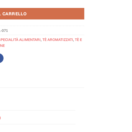
L CARRELLO
1-071
SPECIALITÀ ALIMENTARI
,
TÈ AROMATIZZATI
,
TÈ E
ANE
)