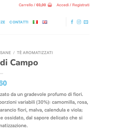
Carrello /
€
0,00
Accedi / Registrati
NZE
CONTATTI
TISANE
/
TÈ AROMATIZZATI
i di Campo
60
zzato da un gradevole profumo di fiori.
porzioni variabili (30%): camomilla, rosa,
 arancio fiori, malva, calendula e viola;
e ossidato, dal sapore delicato che si
matizzazione.