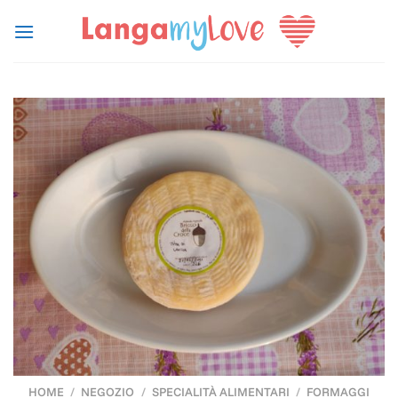
Salta
ai
contenuti
HOME
/
NEGOZIO
/
SPECIALITÀ ALIMENTARI
/
FORMAGGI