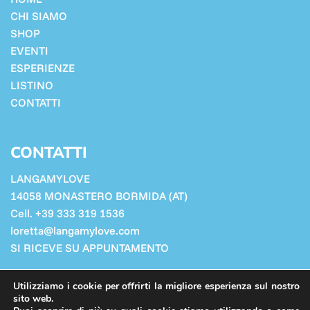
CHI SIAMO
SHOP
EVENTI
ESPERIENZE
LISTINO
CONTATTI
CONTATTI
LANGAMYLOVE
14058 MONASTERO BORMIDA (AT)
Cell. +39 333 319 1536
loretta@langamylove.com
SI RICEVE SU APPUNTAMENTO
Cookie Policy
Utilizziamo i cookie per offrirti la migliore esperienza sul nostro
Privacy Policy
sito web.