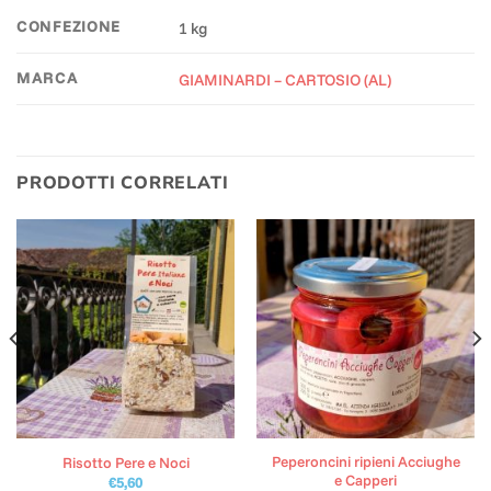
CONFEZIONE
1 kg
MARCA
GIAMINARDI – CARTOSIO (AL)
PRODOTTI CORRELATI
Peperoncini ripieni Acciughe
Risotto Pere e Noci
e Capperi
€
5,60