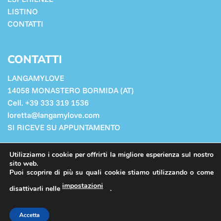
LISTINO
CONTATTI
CONTATTI
LANGAMYLOVE
14058 MONASTERO BORMIDA (AT)
Cell. +39 333 319 1536
loretta@langamylove.com
SI RICEVE SU APPUNTAMENTO
Cookie Policy
Utilizziamo i cookie per offrirti la migliore esperienza sul nostro
Privacy Policy
sito web.
Puoi scoprire di più su quali cookie stiamo utilizzando o come
impostazioni
disattivarli nelle
.
PRIVACY POLICY
COOKIE POLICY
ADMIN
Accetta
Copyright 2026 ©
Langamylove
- P.iva 02597930060