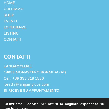
HOME
CHI SIAMO
SHOP
EVENTI
ESPERIENZE
LISTINO
CONTATTI
CONTATTI
LANGAMYLOVE
14058 MONASTERO BORMIDA (AT)
Cell. +39 333 319 1536
loretta@langamylove.com
SI RICEVE SU APPUNTAMENTO
Cookie Policy
Utilizziamo i cookie per offrirti la migliore esperienza sul
Privacy Policy
nostro sito web.