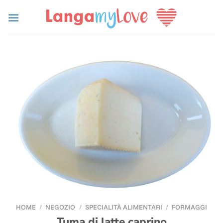
Salta
ai
contenuti
HOME
/
NEGOZIO
/
SPECIALITÀ ALIMENTARI
/
FORMAGGI
Tuma di latte caprino