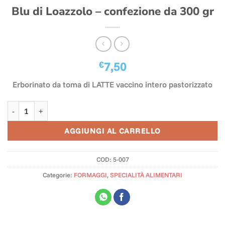
Blu di Loazzolo – confezione da 300 gr
€
7,50
Erborinato da toma di LATTE vaccino intero pastorizzato
Blu di Loazzolo - confezione da 300 gr quantità
AGGIUNGI AL CARRELLO
COD:
5-007
Categorie:
FORMAGGI
,
SPECIALITÀ ALIMENTARI