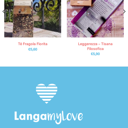
Leggerezza – Tisana
Té Fragola Fiorita
Filosofica
€
5,60
€
5,90