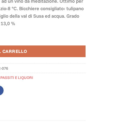
e ad un vino da meditazione. Ottimo per
zio:8 °C. Bicchiere consigliato: tulipano
iglio della val di Susa ed acqua. Grado
: 13,0 %
L CARRELLO
2-076
,
PASSITI E LIQUORI