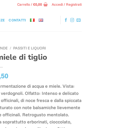
Carrello /
€
0,00
Accedi / Registrati
NZE
CONTATTI
ANDE
/
PASSITI E LIQUORI
iele di tiglio
,50
ermentazione di acqua e miele. Vista:
 verdognoli. Olfatto: Intenso e delicato
officinali, di noce fresca e dalla spiccata
utturato con note balsamiche lievemente
 officinali. Retrogusto mentolato.
soprattutto erborinati, cioccolato,