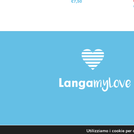
dolce
€
7,50
€
7,00
Utilizziamo i cookie per o