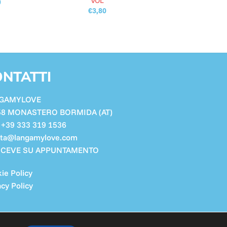
VOL
0
€
3,80
NTATTI
GAMYLOVE
58 MONASTERO BORMIDA (AT)
. +39 333 319 1536
tta@langamylove.com
RICEVE SU APPUNTAMENTO
ie Policy
acy Policy