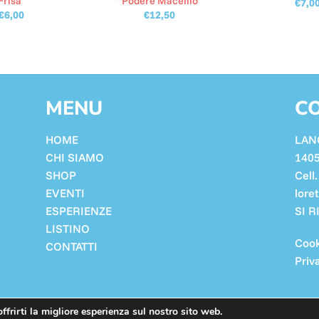
Frisa”
“Podere Macellio”
€
7,0
€
6,00
€
12,50
MENU
CO
HOME
LAN
CHI SIAMO
140
SHOP
Cell
EVENTI
lore
ESPERIENZE
SI 
LISTINO
Cook
CONTATTI
Priv
ffrirti la migliore esperienza sul nostro sito web.