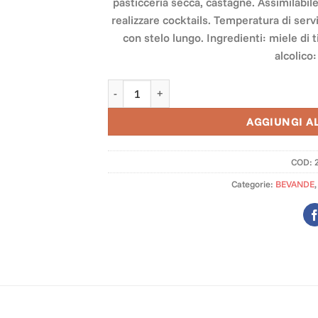
pasticceria secca, castagne. Assimilabil
realizzare cocktails. Temperatura di servi
con stelo lungo. Ingredienti: miele di t
alcolico
Idromele da miele di tiglio quantità
AGGIUNGI A
COD:
Categorie:
BEVANDE