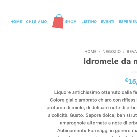
HOME
CHI SIAMO
LISTINO
EVENTI
ESPERIE
HOME
/
NEGOZIO
/
BEV
Idromele da m
€
15
Liquore antichissimo ottenuto dalla f
Colore giallo ambrato chiaro con riflessi
profumo di miele, di delicate note di erbe 
alcolicità. Gusto: Sapore dolce, ben str
amarognole alternate a note di erbe
Abbinamenti: Formaggi in genere ma 