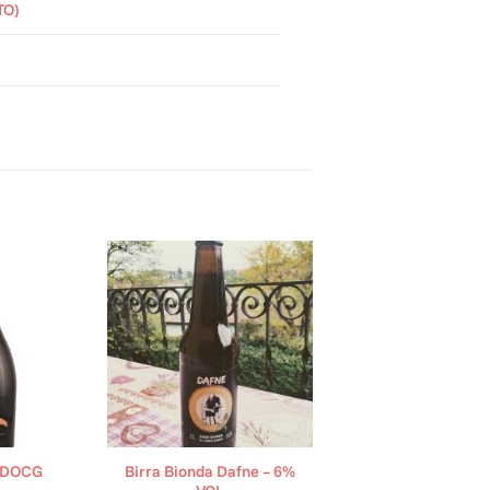
TO)
Birra Bionda Dafne – 6%
o DOCG