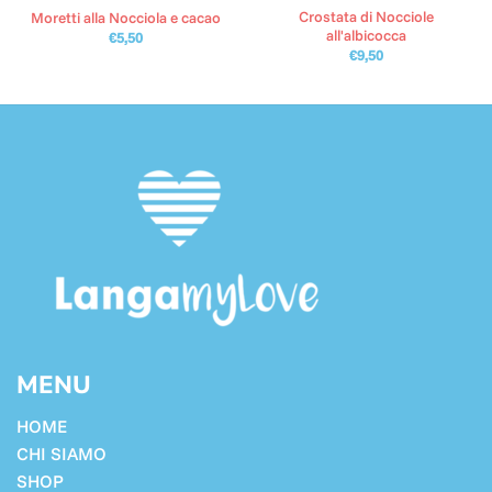
Crostata di Nocciole
Moretti alla Nocciola e cacao
all'albicocca
€
5,50
€
9,50
MENU
HOME
CHI SIAMO
SHOP