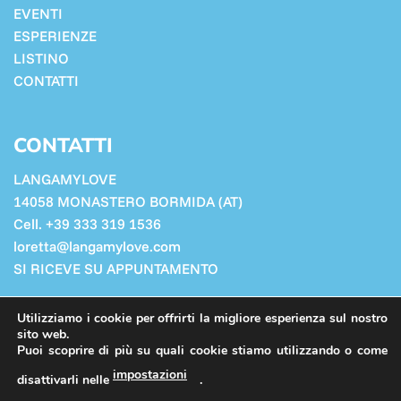
EVENTI
ESPERIENZE
LISTINO
CONTATTI
CONTATTI
LANGAMYLOVE
14058 MONASTERO BORMIDA (AT)
Cell. +39 333 319 1536
loretta@langamylove.com
SI RICEVE SU APPUNTAMENTO
Cookie Policy
Utilizziamo i cookie per offrirti la migliore esperienza sul nostro
Privacy Policy
sito web.
Puoi scoprire di più su quali cookie stiamo utilizzando o come
impostazioni
disattivarli nelle
.