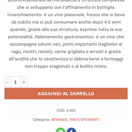
che si sviluppano con l’affinamento in bottiglia.
Invecchiamento: è un vino piacevole, fresco che si beve
da subito ma si può consumare anche dopo 4-5 anni
quando, grazie alla sua struttura, esprime tutta la sua
potenzialità. Abbinamento gastronomico: è un vino che
accompagna salumi vari, primi importanti (tagliolini al
ragù, risotti, ravioli), carne grigliata o arrosti e grazie
all’acidità che lo caratterizza si abbina bene a formaggi
non troppo stagionati e al bollito misto.
Barbera d'Asti DOCG BIO - "Luca" quantità
AGGIUNGI AL CARRELLO
COD:
2-002
Categorie:
BEVANDE
,
VINI E SPUMANTI