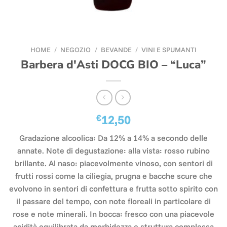
HOME
/
NEGOZIO
/
BEVANDE
/
VINI E SPUMANTI
Barbera d'Asti DOCG BIO – “Luca”
€
12,50
Gradazione alcoolica: Da 12% a 14% a secondo delle
annate. Note di degustazione: alla vista: rosso rubino
brillante. Al naso: piacevolmente vinoso, con sentori di
frutti rossi come la ciliegia, prugna e bacche scure che
evolvono in sentori di confettura e frutta sotto spirito con
il passare del tempo, con note floreali in particolare di
rose e note minerali. In bocca: fresco con una piacevole
acidità equilibrata da morbidezza e struttura complessa