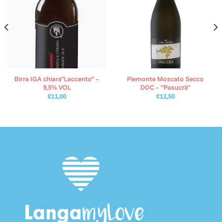
Birra IGA chiara”Laccento” –
Piemonte Moscato Secco
9,5% VOL
DOC – “Pasucrà”
€
11,00
€
12,50