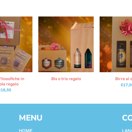
Filosofiche in
Bis o tris regalo
Birre al 
ola regalo
€
17,0
€
18,50
MENU
CO
HOME
LAN