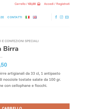
Carrello /
€
0,00
Accedi / Registrati
NZE
CONTATTI
I E CONFEZIONI SPECIALI
a Birra
,50
irre artigianali da 33 cl, 1 antipasto
i nocciole tostate salate da 100 gr.
ne con cellophane e fiocchi.
L CARRELLO