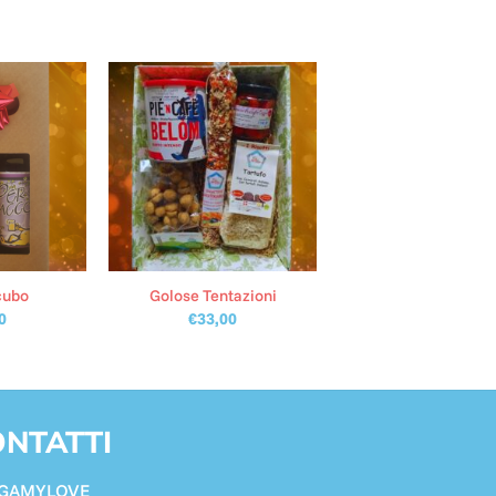
cubo
Golose Tentazioni
0
€
33,00
NTATTI
GAMYLOVE