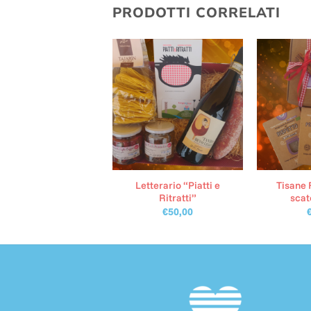
PRODOTTI CORRELATI
Letterario “Piatti e
Tisane 
Cena delle Feste
Ritratti”
scat
€
43,00
€
50,00