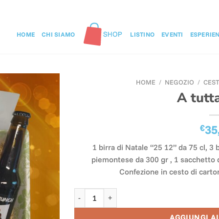
HOME
CHI SIAMO
LISTINO
EVENTI
ESPERIE
HOME
/
NEGOZIO
/
CEST
A tutt
€
35
1 birra di Natale “25 12” da 75 cl, 3 b
piemontese da 300 gr , 1 sacchetto d
Confezione in cesto di carto
A tutta Birra quantità
AGGIUNGI A