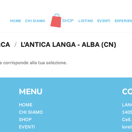
HOME
CHI SIAMO
LISTINO
EVENTI
ESPERIE
RCA
/
L'ANTICA LANGA - ALBA (CN)
 corrisponde alla tua selezione.
MENU
CO
HOME
LAN
CHI SIAMO
140
SHOP
Cell
EVENTI
lore