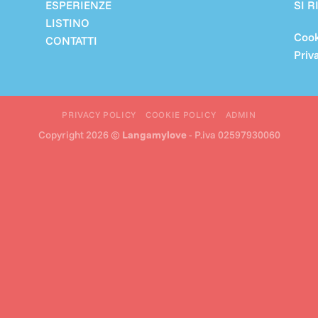
ESPERIENZE
SI 
LISTINO
Cook
CONTATTI
Priv
PRIVACY POLICY
COOKIE POLICY
ADMIN
Copyright 2026 ©
Langamylove
- P.iva 02597930060