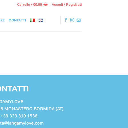
Carrello /
€
0,00
Accedi / Registrati
NZE
CONTATTI
NTATTI
GAMYLOVE
58 MONASTERO BORMIDA (AT)
. +39 333 319 1536
tta@langamylove.com