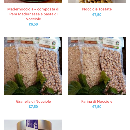
Madernocciola – composta di
Nocciole Tostate
Pera Madernassa e pasta di
€
7,50
Nocciole
€
6,50
Granella di Nocciole
Farina di Nocciole
€
7,50
€
7,50