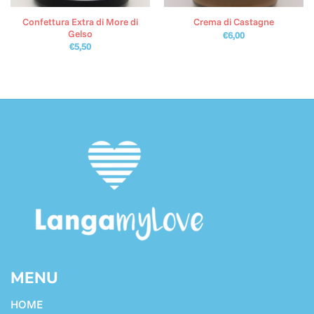
Confettura Extra di More di
Crema di Castagne
Gelso
€
6,00
€
5,50
MENU
HOME