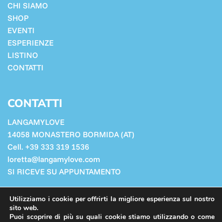
CHI SIAMO
SHOP
EVENTI
ESPERIENZE
LISTINO
CONTATTI
CONTATTI
LANGAMYLOVE
14058 MONASTERO BORMIDA (AT)
Cell. +39 333 319 1536
loretta@langamylove.com
SI RICEVE SU APPUNTAMENTO
Cookie Policy
Utilizziamo i cookie per offrirti la migliore esperienza sul nostro
Privacy Policy
sito web.
Puoi scoprire di più su quali cookie stiamo utilizzando o come