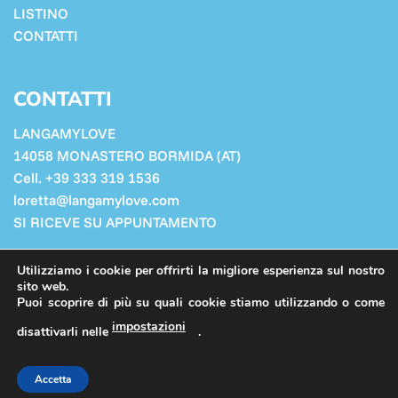
LISTINO
CONTATTI
CONTATTI
LANGAMYLOVE
14058 MONASTERO BORMIDA (AT)
Cell. +39 333 319 1536
loretta@langamylove.com
SI RICEVE SU APPUNTAMENTO
Cookie Policy
Utilizziamo i cookie per offrirti la migliore esperienza sul nostro
Privacy Policy
sito web.
Puoi scoprire di più su quali cookie stiamo utilizzando o come
impostazioni
disattivarli nelle
.
PRIVACY POLICY
COOKIE POLICY
ADMIN
Accetta
Copyright 2026 ©
Langamylove
- P.iva 02597930060