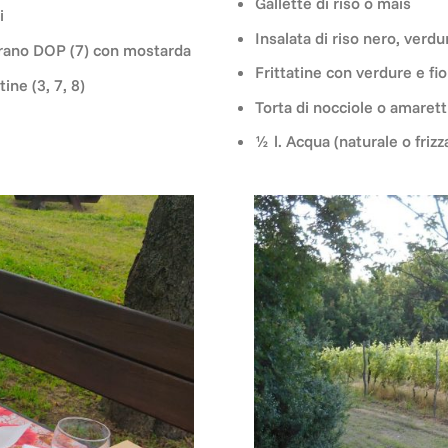
Gallette di riso o mais
i
Insalata di riso nero, verd
verano DOP (7) con mostarda
Frittatine con verdure e fior
ine (3, 7, 8)
Torta di nocciole o amaretti
½ l. Acqua (naturale o frizz