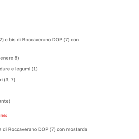
2) e bis di Roccaverano DOP (7) con
tenere 8)
rdure e legumi (1)
i (3, 7)
ante)
ine:
s di Roccaverano DOP (7) con mostarda