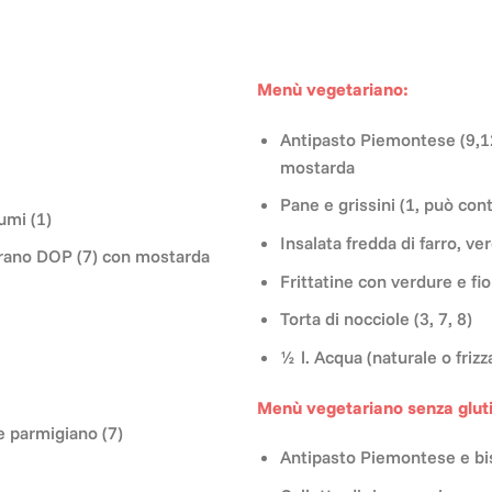
Menù vegetariano:
Antipasto Piemontese (9,1
mostarda
Pane e grissini (1, può con
umi (1)
Insalata fredda di farro, ve
verano DOP (7) con mostarda
Frittatine con verdure e fior
Torta di nocciole (3, 7, 8)
½ l. Acqua (naturale o frizz
Menù vegetariano senza glut
e parmigiano (7)
Antipasto Piemontese e bi