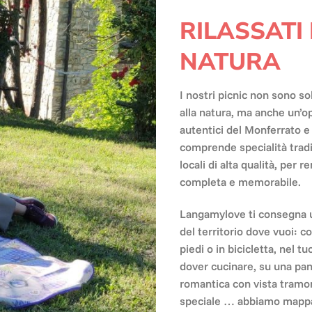
RILASSATI
NATURA
I nostri picnic non sono s
alla natura, ma anche un’op
autentici del Monferrato 
comprende specialità tradi
locali di alta qualità, per 
completa e memorabile.
Langamylove ti consegna u
del territorio dove vuoi: 
piedi o in bicicletta, nel t
dover cucinare, su una pan
romantica con vista tramo
speciale … abbiamo mappat