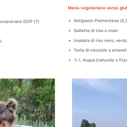
Menù vegetariano senza glut
Antipasto Piemontese (9,1
 Roccaverano DOP (7)
Gallette di riso o mais
Insalata di riso nero, verd
i
Torta di nocciole o amarett
½ l. Acqua (naturale o friz