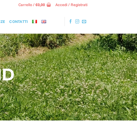
Carrello /
€
0,00
Accedi / Registrati
NZE
CONTATTI
ND