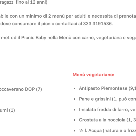
agazzi fino ai 12 anni)
ivabile con un minimo di 2 menù per adulti e necessita di prenot
 dove consumare il picnic contattaci al 333 3191536.
ourmet ed il Picnic Baby nella Menù con carne, vegetariana e veg
Menù vegetariano:
Antipasto Piemontese (9,1
 Roccaverano DOP (7)
Pane e grissini (1, può co
Insalata fredda di farro, v
gumi (1)
Crostata alla nocciola (1, 3,
½ l. Acqua (naturale o friz